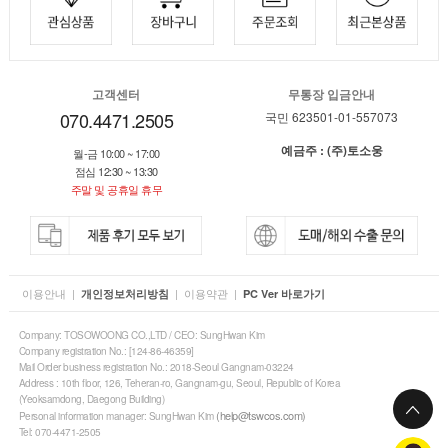
고객센터
무통장 입금안내
070.4471.2505
국민 623501-01-557073
예금주 : (주)토소웅
월-금 10:00 ~ 17:00
점심 12:30 ~ 13:30
주말 및 공휴일 휴무
이용안내
|
|
이용약관
|
개인정보처리방침
PC Ver 바로가기
Company: TOSOWOONG CO.,LTD / CEO: SungHwan Kim
Company registration No.: [124-86-46359]
Mail Order business registration No.: 2018-Seoul Gangnam-03224
Address : 10th floor, 126, Teheran-ro, Gangnam-gu, Seoul, Republic of Korea
(Yeoksamdong, Daegong Building)
(help@tswcos.com)
Personal information manager: SungHwan Kim
Tel: 070-4471-2505