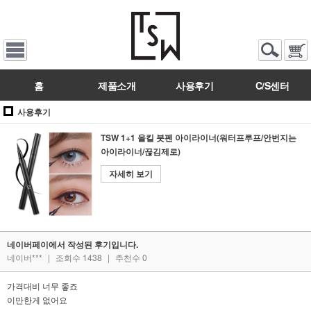
홈
제품소개
사용후기
C/S센터
사용후기
TSW 1+1 올킬 붓펜 아이라이너(워터프루프/안번지는
아이라이너/끊김제로)
자세히 보기
네이버페이에서 작성된 후기입니다.
네이버***
|
조회수 1438
|
추천수 0
가격대비 너무 좋죠
이만한게 없어요