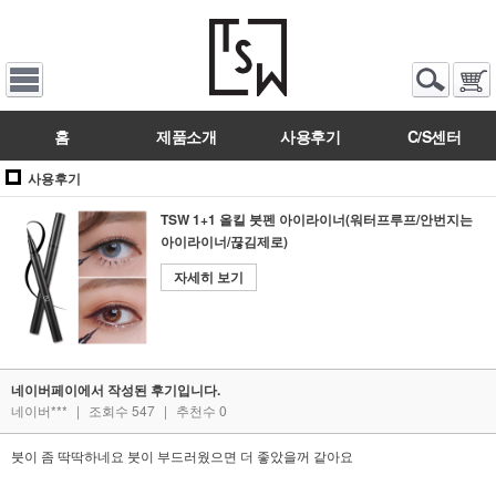
홈
제품소개
사용후기
C/S센터
사용후기
TSW 1+1 올킬 붓펜 아이라이너(워터프루프/안번지는
아이라이너/끊김제로)
자세히 보기
네이버페이에서 작성된 후기입니다.
네이버***
|
조회수 547
|
추천수 0
붓이 좀 딱딱하네요 붓이 부드러웠으면 더 좋았을꺼 같아요