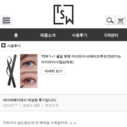
홈
제품소개
사용후기
C/S센터
사용후기
TSW 1+1 올킬 붓펜 아이라이너(워터프루프/안번지는
아이라이너/끊김제로)
자세히 보기
네이버페이에서 작성된 후기입니다.
네이버***
|
조회수 526
|
추천수 0
지워지지 않는뎄는데 전 왜케잘 지워질까여. ㅠ.ㅠ