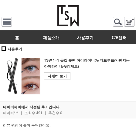
홈
제품소개
사용후기
C/S센터
사용후기
TSW 1+1 올킬 붓펜 아이라이너(워터프루프/안번지는
아이라이너/끊김제로)
자세히 보기
네이버페이에서 작성된 후기입니다.
네이버***
|
조회수 491
|
추천수 0
리뷰 평점이 좋아 구매했어요.