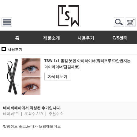
홈
제품소개
사용후기
C/S센터
사용후기
TSW 1+1 올킬 붓펜 아이라이너(워터프루프/안번지는
아이라이너/끊김제로)
자세히 보기
네이버페이에서 작성된 후기입니다.
네이버***
|
조회수 249
|
추천수 0
발림성도 좋고,눈매가 또렸해보여요