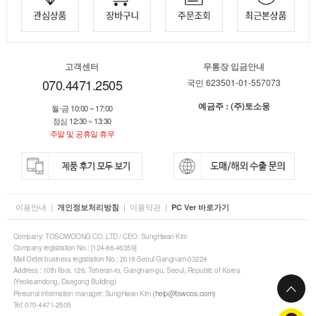
고객센터
무통장 입금안내
070.4471.2505
국민 623501-01-557073
예금주 : (주)토소웅
월-금 10:00 ~ 17:00
점심 12:30 ~ 13:30
주말 및 공휴일 휴무
이용안내
|
|
이용약관
|
개인정보처리방침
PC Ver 바로가기
Company: TOSOWOONG CO.,LTD / CEO: SungHwan Kim
Company registration No.: [124-86-46359]
Mail Order business registration No.: 2018-Seoul Gangnam-03224
Address : 10th floor, 126, Teheran-ro, Gangnam-gu, Seoul, Republic of Korea
(Yeoksamdong, Daegong Building)
(help@tswcos.com)
Personal information manager: SungHwan Kim
Tel: 070-4471-2505