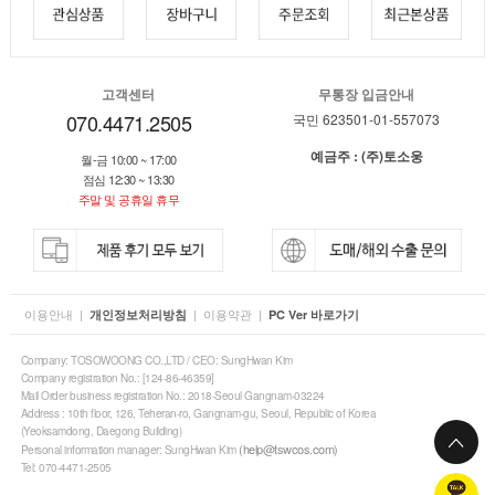
고객센터
무통장 입금안내
070.4471.2505
국민 623501-01-557073
예금주 : (주)토소웅
월-금 10:00 ~ 17:00
점심 12:30 ~ 13:30
주말 및 공휴일 휴무
이용안내
|
|
이용약관
|
개인정보처리방침
PC Ver 바로가기
Company: TOSOWOONG CO.,LTD / CEO: SungHwan Kim
Company registration No.: [124-86-46359]
Mail Order business registration No.: 2018-Seoul Gangnam-03224
Address : 10th floor, 126, Teheran-ro, Gangnam-gu, Seoul, Republic of Korea
(Yeoksamdong, Daegong Building)
(help@tswcos.com)
Personal information manager: SungHwan Kim
Tel: 070-4471-2505