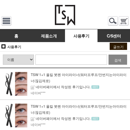
홈
제품소개
사용후기
C/S센터
사용후기
글쓰기
검색
TSW 1+1 올킬 붓펜 아이라이너(워터프루프/안번지는아이라이
너/끊김제로)
네이버페이에서 작성된 후기입니다.
HIT
네이버***
TSW 1+1 올킬 붓펜 아이라이너(워터프루프/안번지는아이라이
너/끊김제로)
네이버페이에서 작성된 후기입니다.
HIT
네이버***