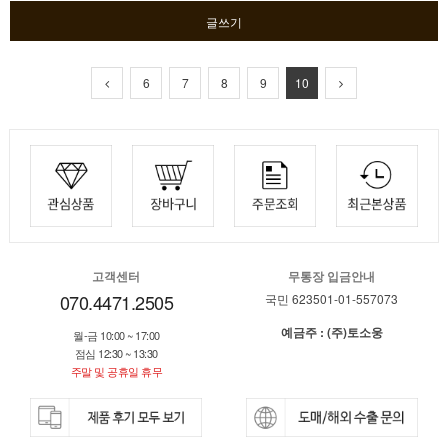
글쓰기
6
7
8
9
10
고객센터
무통장 입금안내
070.4471.2505
국민 623501-01-557073
예금주 : (주)토소웅
월-금 10:00 ~ 17:00
점심 12:30 ~ 13:30
주말 및 공휴일 휴무