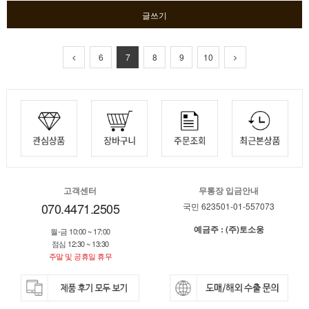
글쓰기
6
7
8
9
10
고객센터
무통장 입금안내
070.4471.2505
국민 623501-01-557073
예금주 : (주)토소웅
월-금 10:00 ~ 17:00
점심 12:30 ~ 13:30
주말 및 공휴일 휴무