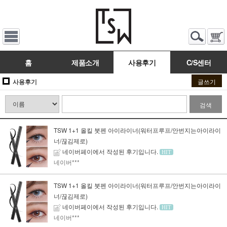
홈
제품소개
사용후기
C/S센터
사용후기
글쓰기
검색
TSW 1+1 올킬 붓펜 아이라이너(워터프루프/안번지는아이라이
너/끊김제로)
네이버페이에서 작성된 후기입니다.
HIT
네이버***
TSW 1+1 올킬 붓펜 아이라이너(워터프루프/안번지는아이라이
너/끊김제로)
네이버페이에서 작성된 후기입니다.
HIT
네이버***