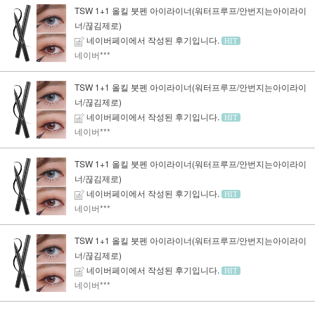
TSW 1+1 올킬 붓펜 아이라이너(워터프루프/안번지는아이라이
너/끊김제로)
네이버페이에서 작성된 후기입니다.
HIT
네이버***
TSW 1+1 올킬 붓펜 아이라이너(워터프루프/안번지는아이라이
너/끊김제로)
네이버페이에서 작성된 후기입니다.
HIT
네이버***
TSW 1+1 올킬 붓펜 아이라이너(워터프루프/안번지는아이라이
너/끊김제로)
네이버페이에서 작성된 후기입니다.
HIT
네이버***
TSW 1+1 올킬 붓펜 아이라이너(워터프루프/안번지는아이라이
너/끊김제로)
네이버페이에서 작성된 후기입니다.
HIT
네이버***