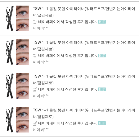
TSW 1+1 올킬 붓펜 아이라이너(워터프루프/안번지는아이라이
너/끊김제로)
네이버페이에서 작성된 후기입니다.
HIT
네이버***
TSW 1+1 올킬 붓펜 아이라이너(워터프루프/안번지는아이라이
너/끊김제로)
네이버페이에서 작성된 후기입니다.
HIT
네이버***
TSW 1+1 올킬 붓펜 아이라이너(워터프루프/안번지는아이라이
너/끊김제로)
네이버페이에서 작성된 후기입니다.
HIT
네이버***
TSW 1+1 올킬 붓펜 아이라이너(워터프루프/안번지는아이라이
너/끊김제로)
네이버페이에서 작성된 후기입니다.
HIT
네이버***